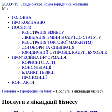
Skip
професійні
to
ADVIS.
послуги
Меню
content
для
ГОЛОВНА
бізнесу
Західно-
ПРО КОМПАНІЮ
українська
ПОСЛУГИ
РЕЄСТРАЦІЯ БІЗНЕСУ
юридична
ЛІКВІДАЦІЯ, ЗМІНИ В ЄДР І ДО СТАТУТУ
РЕЄСТРАЦІЯ ТОРГОВОЇ МАРКИ (ТМ)
компанія
ДОГОВОРИ ТА СПІВПРАЦЯ
ЮРИДИЧНИЙ СУПРОВІД, КАДРИ, БУХОБЛІК
ПРОФЕСІЙНА ІНФОРМАЦІЯ
КОРИСНІ СТАТТІ
КОНСУЛЬТАЦІЇ
БЛАНКИ І ВЗІРЦІ
ПРОПОЗИЦІЇ
КОНТАКТИ
Головна
»
Професійний блог
»
Послуги з ліквідації бізнесу
Послуги з ліквідації бізнесу