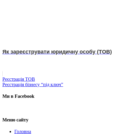
Як зареєструвати юридичну особу (ТОВ)
Post
Реєстрація ТОВ
navigation
Реєстрація бізнесу “під ключ”
Ми в Facebook
Меню сайту
Головна