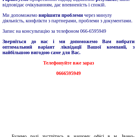
відповідає очікуванням, дає впевненість і спокій.
Ми допоможемо
вирішити проблеми
через минулу
діяльність, конфлікти з партнерами, проблеми з документами.
Запис на консультацію за телефоном 066-6595949
Зверніться до нас і ми допоможемо Вам вибрати
оптимальний варіант ліквідації Вашої компанії, з
найбільшою вигодою саме для Вас.
Телефонуйте вже зараз
0666595949
76018, м. Івано-Франківськ, вул. Січових Стрільців, 23,
офіс 401
тел. 066-6595949,
(Viber, Whats App),
068-6595939, 073-
6595949,
050-5415543
Будемо раді зустрітись в нашому офісі в м. Івано-