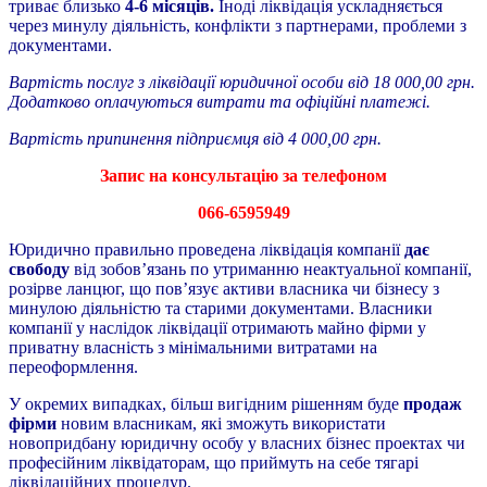
триває близько
4-6 місяців.
Іноді ліквідація ускладняється
через минулу діяльність, конфлікти з партнерами, проблеми з
документами.
Вартість послуг з ліквідації юридичної особи від 18 000,00 грн.
Додатково оплачуються витрати та офіційні платежі.
Вартість припинення підприємця від 4 000,00 грн.
Запис на консультацію за телефоном
066-6595949
Юридично правильно проведена ліквідація компанії
дає
свободу
від зобов’язань по утриманню неактуальної компанії,
розірве ланцюг, що пов’язує активи власника чи бізнесу з
минулою діяльністю та старими документами. Власники
компанії у наслідок ліквідації отримають майно фірми у
приватну власність з мінімальними витратами на
переоформлення.
У окремих випадках, більш вигідним рішенням буде
продаж
фірми
новим власникам, які зможуть використати
новопридбану юридичну особу у власних бізнес проектах чи
професійним ліквідаторам, що приймуть на себе тягарі
ліквідаційних процедур.