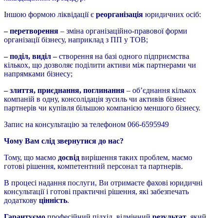
І
ншою формою ліквідації є
реорганізація
юридичних осіб:
– перетворення
– зміна організаційно-правової форми
організації бізнесу, наприклад з ПП у ТОВ;
– поділ, виділ –
створення на базі одного підприємства
кількох, що дозволяє поділити активи між партнерами чи
напрямками бізнесу;
– злиття, приєднання, поглинання
– об’єднання кількох
компаній в одну, консолідація зусиль чи активів бізнес
партнерів чи купівля більшою компанією меншого бізнесу.
Запис на консультацію за телефоном 066-6595949
Чому Вам слід звернутися до нас?
Тому, що маємо
досвід
вирішення таких проблем, маємо
готові рішення, компетентний персонал та партнерів.
В процесі надання послуги, Ви отримаєте фахові юридичні
консультації і готові практичні рішення, які забезпечать
додаткову
цінність
.
Гарантуємо
професійний підхід, відмінний
результат
, який