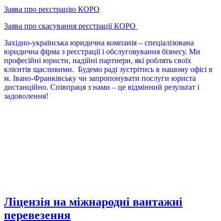
Заява про реєстрацію КОРО
Заява про скасування реєстрації КОРО
Західно-українська юридична компанія – спеціалізована
юридична фірма з реєстрації і обслуговування бізнесу. Ми
професійні юристи, надійні партнери, які роблять своїх
клієнтів щасливими. Будемо раді зустрітись в нашому офісі в
м. Івано-Франківську чи запропонувати послуги юриста
дистанційно. Співпраця з нами – це відмінний результат і
задоволення!
76018, м. Івано-Франківськ, вул. Січових Стрільців, 23,
офіс 401
тел. 066-6595949,
(Viber, Whats App),
068-6595939, 073-
6595949, 050-5415543
Ліцензія на міжнародні вантажні
перевезення