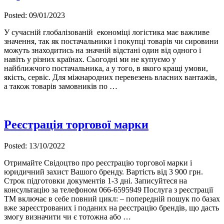
Posted: 09/01/2023
У сучасній глобалізованій економіці логістика має важливе
значення, так як постачальники і покупці товарів чи сировини
можуть знаходитись на значній відстані один від одного і
навіть у різних країнах. Сьогодні ми не купуємо у
найближчого постачальника, а у того, в якого кращі умови,
якість, сервіс. Для міжнародних перевезень власних вантажів,
а також товарів замовників по …
Реєстрація торгової марки
Posted: 13/10/2022
Отримайте Свідоцтво про реєстрацію торгової марки і
юридичний захист Вашого бренду. Вартість від 3 900 грн.
Строк підготовки документів 1-3 дні. Записуйтеся на
консультацію за телефоном 066-6595949 Послуга з реєстрації
ТМ включає в себе повний цикл: – попередній пошук по базах
вже зареєстрованих і поданих на реєстрацію брендів, що дасть
змогу визначити чи є тотожна або …