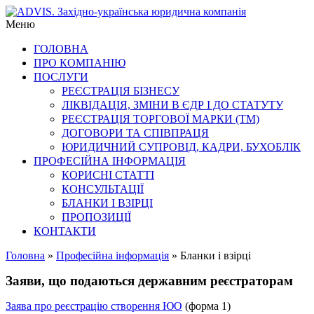
Skip
професійні
to
ADVIS.
послуги
Меню
content
для
ГОЛОВНА
бізнесу
Західно-
ПРО КОМПАНІЮ
українська
ПОСЛУГИ
РЕЄСТРАЦІЯ БІЗНЕСУ
юридична
ЛІКВІДАЦІЯ, ЗМІНИ В ЄДР І ДО СТАТУТУ
РЕЄСТРАЦІЯ ТОРГОВОЇ МАРКИ (ТМ)
компанія
ДОГОВОРИ ТА СПІВПРАЦЯ
ЮРИДИЧНИЙ СУПРОВІД, КАДРИ, БУХОБЛІК
ПРОФЕСІЙНА ІНФОРМАЦІЯ
КОРИСНІ СТАТТІ
КОНСУЛЬТАЦІЇ
БЛАНКИ І ВЗІРЦІ
ПРОПОЗИЦІЇ
КОНТАКТИ
Головна
»
Професійна інформація
»
Бланки і взірці
Заяви, що подаються державним реєстраторам
Заява про реєстрацію створення ЮО
(форма 1)