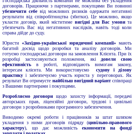
Господарська діяльність компаній не можлива без укладення
договорів. Працюючи з партнерами, покупцями Ви повинні
убезпечити себе
від можливих ризиків одержати негативні
результати від співробітництва (збитки). Це можливо, якщо
укласти договір, який міститиме
вигідні для Вас умови
та
убезпечать Вас від негативних наслідків, навіть тоді коли
справа дійде до суду.
Юристи
«Західно-української юридичної компанії»
мають
багатий досвід щодо розробки та аналізу договорів. Ми
готуємо господарські договори на замовлення Клієнта. При їх
розробці застосовуються положення, які
довели свою
ефективність
в роботі, відповідають вимогам закону,
інтересам клієнта. Ми використовуємо
судову і ділову
практику
і забезпечуємо участь юриста у переговорах. Як
результат Ви отримуєте
найбільш вигідний варіант
співпраці
з Вашими партнерами і покупцями.
Розробляємо договори
щодо захисту інформації, передачі
авторських прав, ліцензійні договори, трудові і цивільні
договори з розробниками програмного забезпечення.
Виводимо окремі роботи і працівників за штат шляхом
укладення з ними договорів підряду (
цивільно-правового
характеру
), що дає можливість
економити на фонді
зарплати і податках
.