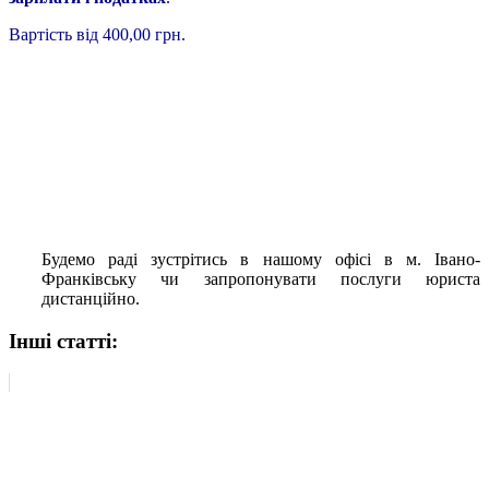
Вартість від 400,00 грн.
76018, м. Івано-Франківськ, вул. Січових Стрільців, 23,
офіс 401
тел. 066-6595949,
(Viber, Whats App),
068-6595939, 073-
6595949,
050-5415543
Будемо раді зустрітись в нашому офісі в м. Івано-
Франківську чи запропонувати послуги юриста
дистанційно.
Інші статті: