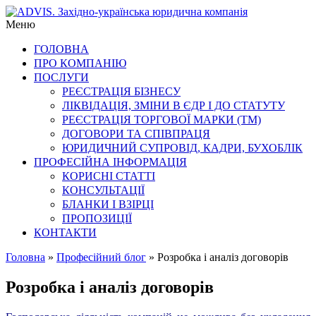
Skip
професійні
to
ADVIS.
послуги
Меню
content
для
ГОЛОВНА
бізнесу
Західно-
ПРО КОМПАНІЮ
українська
ПОСЛУГИ
РЕЄСТРАЦІЯ БІЗНЕСУ
юридична
ЛІКВІДАЦІЯ, ЗМІНИ В ЄДР І ДО СТАТУТУ
РЕЄСТРАЦІЯ ТОРГОВОЇ МАРКИ (ТМ)
компанія
ДОГОВОРИ ТА СПІВПРАЦЯ
ЮРИДИЧНИЙ СУПРОВІД, КАДРИ, БУХОБЛІК
ПРОФЕСІЙНА ІНФОРМАЦІЯ
КОРИСНІ СТАТТІ
КОНСУЛЬТАЦІЇ
БЛАНКИ І ВЗІРЦІ
ПРОПОЗИЦІЇ
КОНТАКТИ
Головна
»
Професійний блог
»
Розробка і аналіз договорів
Розробка і аналіз договорів