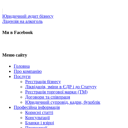
Post
Юридичний аудит бізнесу
navigation
Ліцензія на алкоголь
Ми в Facebook
Меню сайту
Головна
Про компанію
Послуги
Реєстрація бізнесу
Ліквідація, зміни в ЄДР і до Статуту
Реєстрація торгової марки (ТМ)
Договори та співпраця
Юридичний супровід, кадри, бухоблік
Професійна інформація
Корисні статті
Консультації
Бланки і взірці
Пропозиції